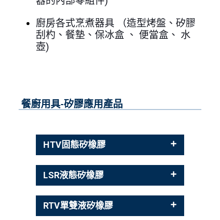
器的內部零組件)
廚房各式烹煮器具 （造型烤盤、矽膠
刮杓、餐墊、保冰盒 、 便當盒、 水
壺)
餐廚用具-矽膠應用產品
HTV固態矽橡膠
LSR液態矽橡膠
RTV單雙液矽橡膠