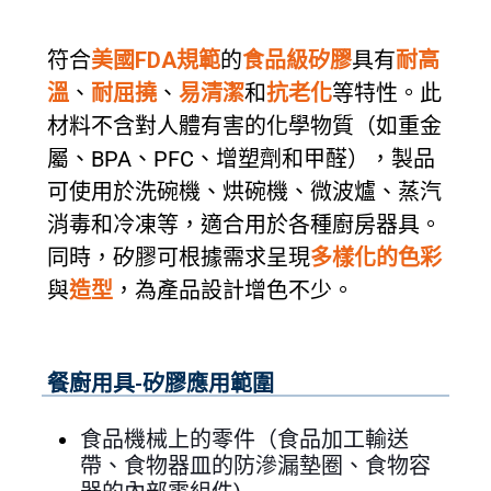
符合
美國FDA規範
的
食品級矽膠
具有
耐高
溫
、
耐屈撓
、
易清潔
和
抗老化
等特性。此
材料不含對人體有害的化學物質（如重金
屬、BPA、PFC、增塑劑和甲醛），製品
可使用於洗碗機、烘碗機、微波爐、蒸汽
消毒和冷凍等，適合用於各種廚房器具。
同時，矽膠可根據需求呈現
多樣化的色彩
與
造型
，為產品設計增色不少。
餐廚用具-矽膠應用範圍
食品機械上的零件（食品加工輸送
帶、食物器皿的防滲漏墊圈、食物容