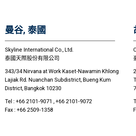
曼谷, 泰國
Skyline International Co., Ltd.
O
泰國天際股份有限公司
343/34 Nirvana at Work Kaset-Nawamin Khlong
2
Lajiak Rd. Nuanchan Subdistrict, Bueng Kum
T
District, Bangkok 10230
Tel : +66 2101-9071 , +66 2101-9072
T
Fax : +66 2509-1358
F