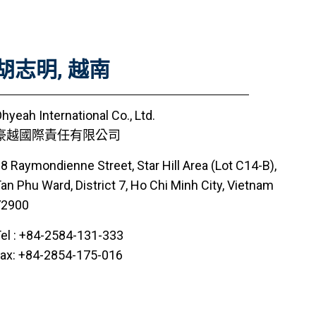
胡志明, 越南
hyeah International Co., Ltd.
豪越國際責任有限公司
8 Raymondienne Street, Star Hill Area (Lot C14-B),
an Phu Ward, District 7, Ho Chi Minh City, Vietnam
72900
el : +84-2584-131-333
ax: +84-2854-175-016