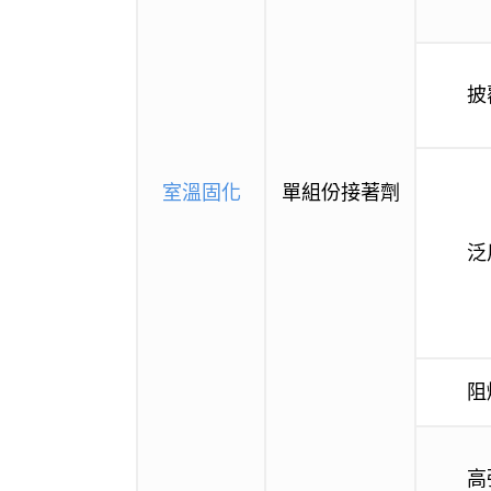
披
室溫固化
單組份接著劑
泛
阻
高