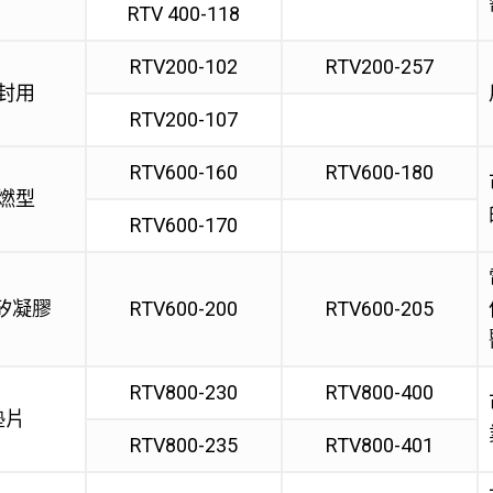
RTV 400-118
RTV200-102
RTV200-257
封用
RTV200-107
RTV600-160
RTV600-180
燃型
RTV600-170
L矽凝膠
RTV600-200
RTV600-205
RTV800-230
RTV800-400
墊片
RTV800-235
RTV800-401