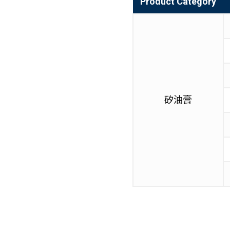
Product Category
矽油膏