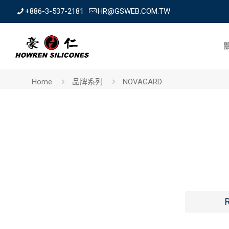
+886-3-537-2181
HR@GSWEB.COM.TW
Home
品牌系列
NOVAGARD