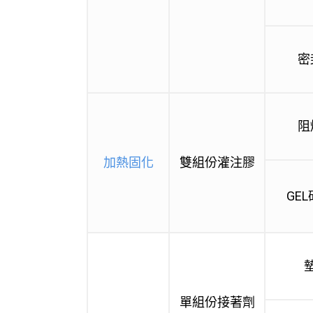
密
阻
加熱固化
雙組份灌注膠
GE
單組份接著劑