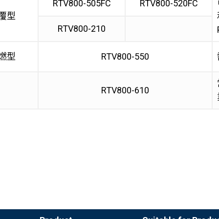
RTV800-505FC
RTV800-520FC
覆型
RTV800-210
燃型
RTV800-550
RTV800-610