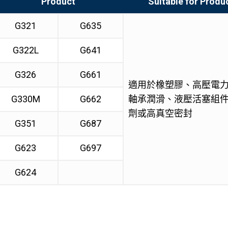
Product
Suitable for Produ
G321
G635
G322L
G641
G326
G661
適用於橡塑膠、高壓電
G330M
G662
軸承潤滑、液壓活塞組件
劑或高真空密封
G351
G687
G623
G697
G624