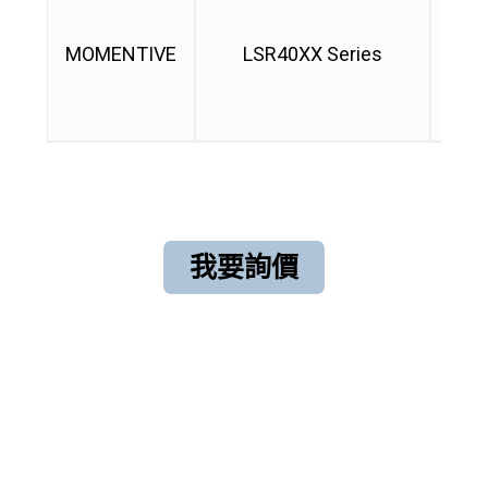
• 
醫療
MOMENTIVE
LSR40XX Series
• 
可作
• 符合
我要詢價