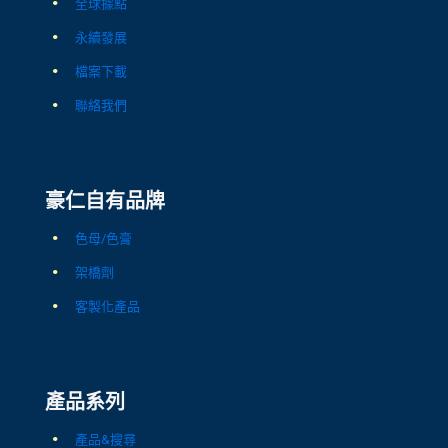
全球據點
永續發展
檔案下載
聯絡我們
豪仁自有品牌
色母/色膏
架橋劑
客製化產品
產品系列
產品&搜尋