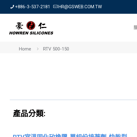
+886-3-537-2181
HR@GSWEB.COM.TW
Home
RTV 500-150
產品分類: