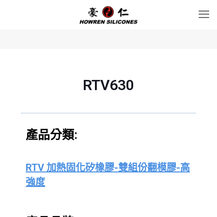
RTV630
產品分類:
RTV 加熱固化矽橡膠-雙組份翻模膠-高
強度