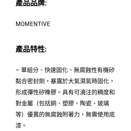
產品品牌:
MOMENTIVE
產品特性:
– 單組分、快速固化、無腐蝕性有機矽
黏合密封劑，暴露於大氣濕氣時固化，
形成彈性矽橡膠。具有可澆注的稠度和
對金屬（包括銅、塑膠、陶瓷、玻璃
等）優異的無腐蝕附著力，無需使用底
漆。